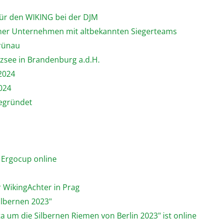
 für den WIKING bei der DJM
llner Unternehmen mit altbekannten Siegerteams
Grünau
tzsee in Brandenburg a.d.H.
 2024
024
gegründet
 Ergocup online
r WikingAchter in Prag
ilbernen 2023"
ta um die Silbernen Riemen von Berlin 2023" ist online