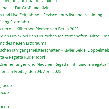
licher Jubiläumsball in Neukölln
tshaus - Für Groß und Klein
 und Live-Zeitnahme | Revised entry list and live timing
iking-Sternfahrt
a um die "Silbernen Riemen von Berlin 2025"
 Edvin Novak bei den Deutschen Meisterschaften (Mittel- un
hung des neuen Ergoraums
utschen Jahrgangsmeisterschaften - Xavier Seidel Doppelmei
tta & Regatta Rüdersdorf
, Bremer Jungen und Mädchen Regatta, Int. Juniorenregat
en am Freitag, den 04. April 2025
Ergocup
gocup
gocup