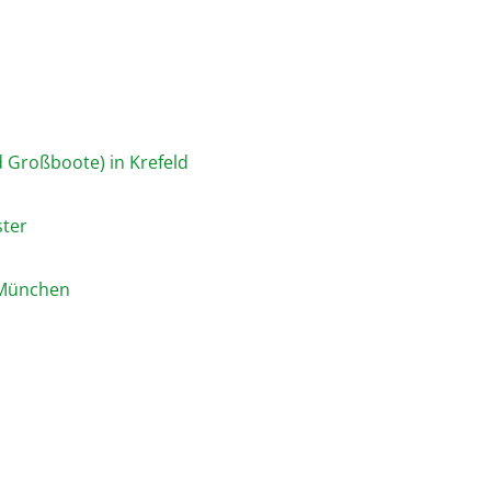
d Großboote) in Krefeld
ster
ta München