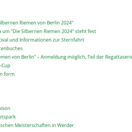
Silbernen Riemen von Berlin 2024"
a um "Die Silbernen Riemen 2024" steht fest
tival und Informationen zur Sternfahrt
rtenbuches
iemen von Berlin" – Anmeldung möglich, Teil der Regattase
n-Cup
on form
aison
otspark
utschen Meisterschaften in Werder