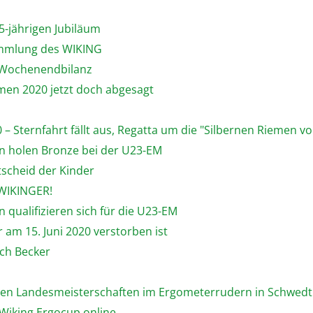
5-jährigen Jubiläum
sammlung des WIKING
n Wochenendbilanz
emen 2020 jetzt doch abgesagt
 – Sternfahrt fällt aus, Regatta um die "Silbernen Riemen von
hn holen Bronze bei der U23-EM
tscheid der Kinder
 WIKINGER!
 qualifizieren sich für die U23-EM
 am 15. Juni 2020 verstorben ist
ich Becker
enen Landesmeisterschaften im Ergometerrudern in Schwedt
 Wiking Ergocup online