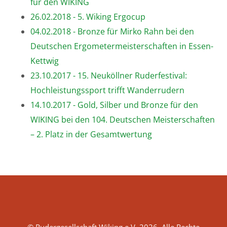
für den WIKING
26.02.2018 - 5. Wiking Ergocup
04.02.2018 - Bronze für Mirko Rahn bei den
Deutschen Ergometermeisterschaften in Essen-
Kettwig
23.10.2017 - 15. Neuköllner Ruderfestival:
Hochleistungssport trifft Wanderrudern
14.10.2017 - Gold, Silber und Bronze für den
WIKING bei den 104. Deutschen Meisterschaften
– 2. Platz in der Gesamtwertung
© Rudergesellschaft Wiking e.V. 2026. Alle Rechte