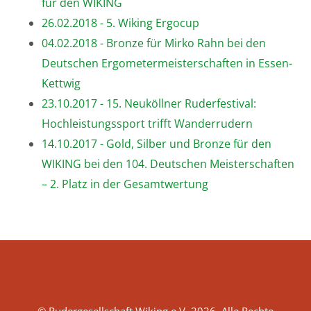
für den WIKING
26.02.2018 - 5. Wiking Ergocup
04.02.2018 - Bronze für Mirko Rahn bei den
Deutschen Ergometermeisterschaften in Essen-
Kettwig
23.10.2017 - 15. Neuköllner Ruderfestival:
Hochleistungssport trifft Wanderrudern
14.10.2017 - Gold, Silber und Bronze für den
WIKING bei den 104. Deutschen Meisterschaften
– 2. Platz in der Gesamtwertung
© Rudergesellschaft Wiking e.V. 2026. Alle Rechte