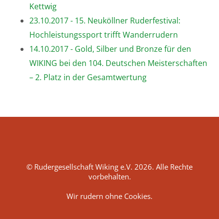
Kettwig
23.10.2017 - 15. Neuköllner Ruderfestival:
Hochleistungssport trifft Wanderrudern
14.10.2017 - Gold, Silber und Bronze für den
WIKING bei den 104. Deutschen Meisterschaften
– 2. Platz in der Gesamtwertung
© Rudergesellschaft Wiking e.V. 2026. Alle Rechte
vorbehalten.
Wir rudern ohne Cookies.