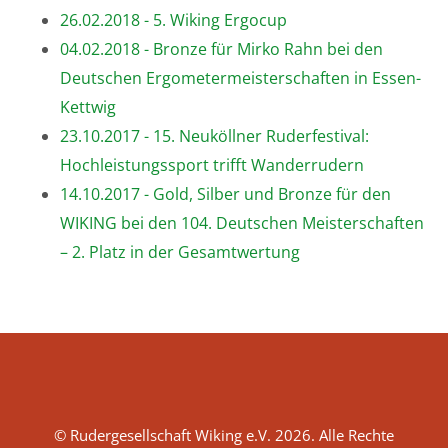
26.02.2018 - 5. Wiking Ergocup
04.02.2018 - Bronze für Mirko Rahn bei den
Deutschen Ergometermeisterschaften in Essen-
Kettwig
23.10.2017 - 15. Neuköllner Ruderfestival:
Hochleistungssport trifft Wanderrudern
14.10.2017 - Gold, Silber und Bronze für den
WIKING bei den 104. Deutschen Meisterschaften
– 2. Platz in der Gesamtwertung
© Rudergesellschaft Wiking e.V. 2026. Alle Rechte