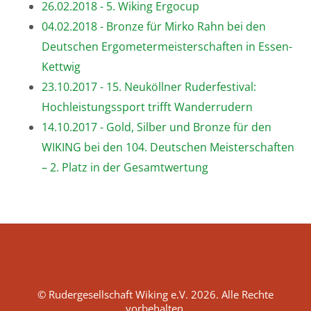
26.02.2018 - 5. Wiking Ergocup
04.02.2018 - Bronze für Mirko Rahn bei den
Deutschen Ergometermeisterschaften in Essen-
Kettwig
23.10.2017 - 15. Neuköllner Ruderfestival:
Hochleistungssport trifft Wanderrudern
14.10.2017 - Gold, Silber und Bronze für den
WIKING bei den 104. Deutschen Meisterschaften
– 2. Platz in der Gesamtwertung
© Rudergesellschaft Wiking e.V. 2026. Alle Rechte
vorbehalten.