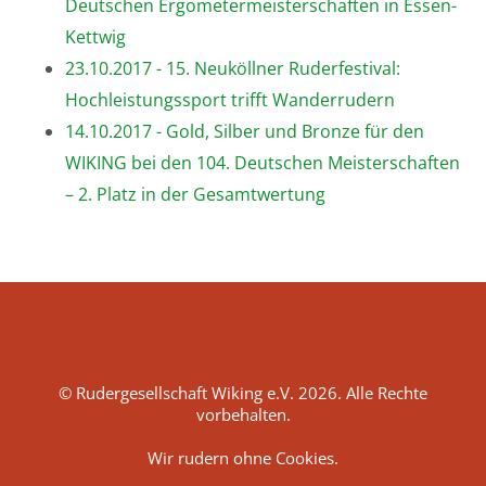
Deutschen Ergometermeisterschaften in Essen-
Kettwig
23.10.2017 - 15. Neuköllner Ruderfestival:
Hochleistungssport trifft Wanderrudern
14.10.2017 - Gold, Silber und Bronze für den
WIKING bei den 104. Deutschen Meisterschaften
– 2. Platz in der Gesamtwertung
© Rudergesellschaft Wiking e.V. 2026. Alle Rechte
vorbehalten.
Wir rudern ohne Cookies.