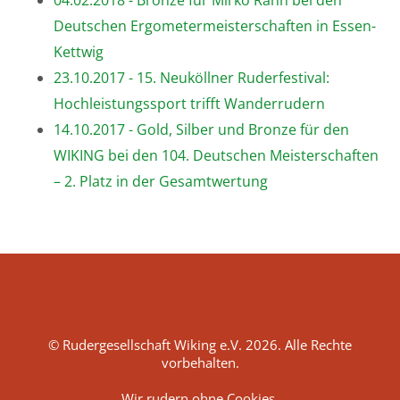
Deutschen Ergometermeisterschaften in Essen-
Kettwig
23.10.2017 - 15. Neuköllner Ruderfestival:
Hochleistungssport trifft Wanderrudern
14.10.2017 - Gold, Silber und Bronze für den
WIKING bei den 104. Deutschen Meisterschaften
– 2. Platz in der Gesamtwertung
© Rudergesellschaft Wiking e.V. 2026. Alle Rechte
vorbehalten.
Wir rudern ohne Cookies.