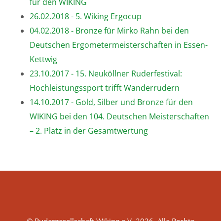
für den WIKING
26.02.2018 - 5. Wiking Ergocup
04.02.2018 - Bronze für Mirko Rahn bei den
Deutschen Ergometermeisterschaften in Essen-
Kettwig
23.10.2017 - 15. Neuköllner Ruderfestival:
Hochleistungssport trifft Wanderrudern
14.10.2017 - Gold, Silber und Bronze für den
WIKING bei den 104. Deutschen Meisterschaften
– 2. Platz in der Gesamtwertung
© Rudergesellschaft Wiking e.V. 2026. Alle Rechte